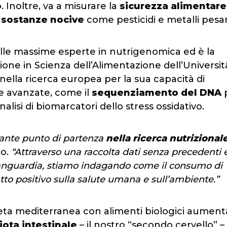
o
. Inoltre, va a misurare la
sicurezza alimentare
 sostanze nocive
come pesticidi e metalli pesan
lle massime esperte in nutrigenomica ed è la
zione in Scienza dell’Alimentazione dell’Universit
 nella ricerca europea per la sua capacità di
ie avanzate, come il
sequenziamento del DNA
p
nalisi di biomarcatori dello stress ossidativo.
ante punto di partenza
nella ricerca nutrizional
zo.
“Attraverso una raccolta dati senza precedenti 
l’avanguardia, stiamo indagando come il consumo di
tto positivo sulla salute umana e sull’ambiente.”
ieta mediterranea con alimenti biologici aument
iota intestinale
– il nostro “secondo cervello” –