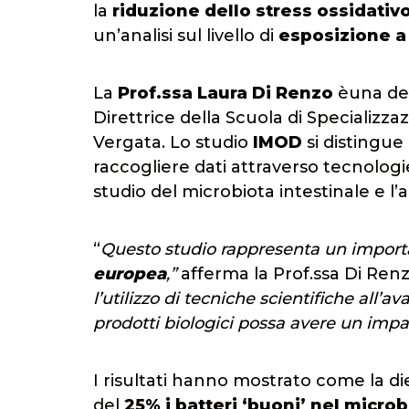
la
riduzione dello stress ossidativ
un’analisi sul livello di
esposizione a
La
Prof.ssa Laura Di Renzo
èuna de
Direttrice della Scuola di Specializza
Vergata. Lo studio
IMOD
si distingue
raccogliere dati attraverso tecnolog
studio del microbiota intestinale e l’a
“
Questo studio rappresenta un import
europea
,”
afferma la Prof.ssa Di Ren
l’utilizzo di tecniche scientifiche al
prodotti biologici possa avere un impa
I risultati hanno mostrato come la d
del
25% i batteri ‘buoni’ nel microb