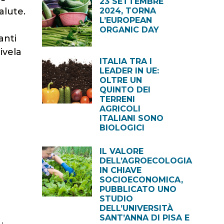
23 SETTEMBRE
alute.
2024, TORNA
L’EUROPEAN
ORGANIC DAY
anti
rivela
ITALIA TRA I
LEADER IN UE:
OLTRE UN
QUINTO DEI
TERRENI
AGRICOLI
ITALIANI SONO
BIOLOGICI
IL VALORE
DELL’AGROECOLOGIA
IN CHIAVE
SOCIOECONOMICA,
PUBBLICATO UNO
STUDIO
DELL’UNIVERSITÀ
SANT’ANNA DI PISA E