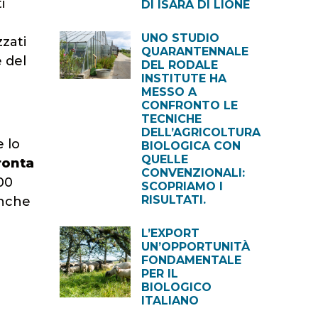
i
DI ISARA DI LIONE
UNO STUDIO
zzati
QUARANTENNALE
e del
DEL RODALE
INSTITUTE HA
MESSO A
CONFRONTO LE
TECNICHE
DELL’AGRICOLTURA
e lo
BIOLOGICA CON
QUELLE
ronta
CONVENZIONALI:
000
SCOPRIAMO I
RISULTATI.
Anche
L’EXPORT
UN’OPPORTUNITÀ
FONDAMENTALE
PER IL
BIOLOGICO
ITALIANO