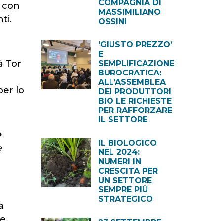
COMPAGNIA DI
con
MASSIMILIANO
ti.
OSSINI
‘GIUSTO PREZZO’
E
à Tor
SEMPLIFICAZIONE
BUROCRATICA:
ALL’ASSEMBLEA
er lo
DEI PRODUTTORI
BIO LE RICHIESTE
PER RAFFORZARE
IL SETTORE
e
IL BIOLOGICO
e
NEL 2024:
NUMERI IN
CRESCITA PER
UN SETTORE
SEMPRE PIÙ
STRATEGICO
a
 e