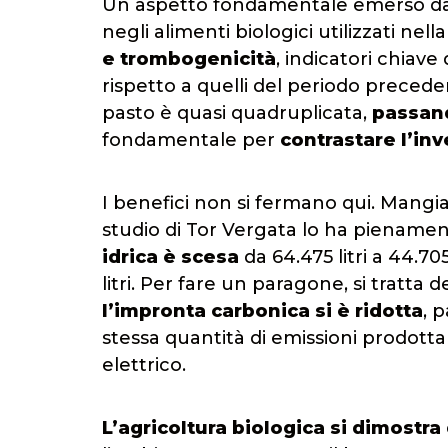
Un aspetto fondamentale emerso dallo
negli alimenti biologici utilizzati nel
e trombogenicità
, indicatori chiave
rispetto a quelli del periodo preceden
pasto è quasi quadruplicata,
passand
fondamentale per
contrastare l’in
I benefici non si fermano qui. Mangi
studio di Tor Vergata lo ha pienamen
idrica è scesa
da 64.475 litri a 44.70
litri. Per fare un paragone, si tratta
l’impronta carbonica si è ridotta
, 
stessa quantità di emissioni prodot
elettrico.
L’agricoltura biologica si dimostr