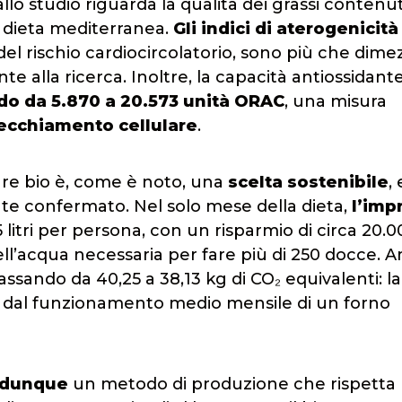
 studio riguarda la qualità dei grassi contenut
la dieta mediterranea.
Gli indici di aterogenicità
 del rischio cardiocircolatorio, sono più che dime
te alla ricerca. Inoltre, la capacità antiossidant
o da 5.870 a 20.573 unità ORAC
, una misura
vecchiamento cellulare
.
are bio è, come è noto, una
scelta sostenibile
, 
te confermato. Nel solo mese della dieta,
l’imp
5 litri per persona, con un risparmio di circa 20.
 dell’acqua necessaria per fare più di 250 docce. 
passando da 40,25 a 38,13 kg di CO₂ equivalenti: la
ta dal funzionamento medio mensile di un forno
a dunque
un metodo di produzione che rispetta