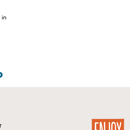
 in
O
r