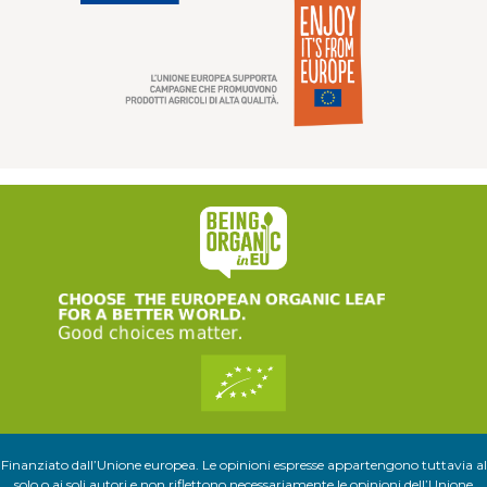
Finanziato dall’Unione europea. Le opinioni espresse appartengono tuttavia al
solo o ai soli autori e non riflettono necessariamente le opinioni dell’Unione