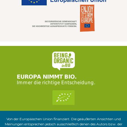
Von der Europäischen Union finanziert. Die geäußerten Ansichten und
Meinungen entsprechen jedoch ausschließlich denen des Autors bzw. der