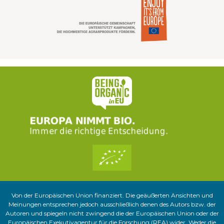
Von der Europäischen Union finanziert. Die geäußerten Ansichten und
Meinungen entsprechen jedoch ausschließlich denen des Autors bzw. der
Autoren und spiegeln nicht zwingend die der Europäischen Union oder der
Europäischen Exekutivagentur für die Forschung (REA) wider. Weder die