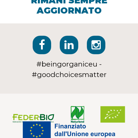
RIMANI SEMPRE
AGGIORNATO
#beingorganiceu -
#goodchoicesmatter