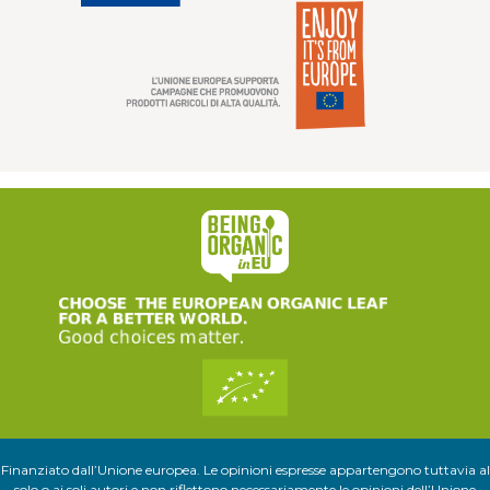
Finanziato dall’Unione europea. Le opinioni espresse appartengono tuttavia al
solo o ai soli autori e non riflettono necessariamente le opinioni dell’Unione