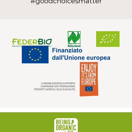
#goodchoicesmatter