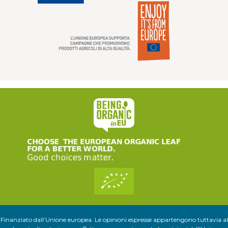
Finanziato dall’Unione europea. Le opinioni espresse appartengono tuttavia al