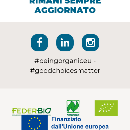
RIMANI SEMPRE
AGGIORNATO
#beingorganiceu -
#goodchoicesmatter