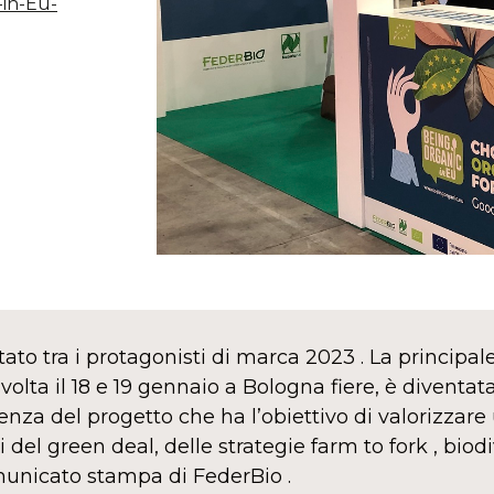
in-Eu-
stato tra i protagonisti di marca 2023 . La princip
svolta il 18 e 19 gennaio a Bologna fiere, è divent
enza del progetto che ha l’obiettivo di valorizza
vi del green deal, delle strategie farm to fork , bio
municato stampa di FederBio .