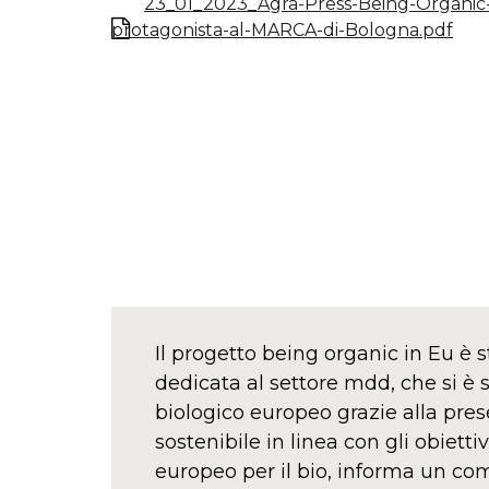
23_01_2023_Agra-Press-Being-Organic-
protagonista-al-MARCA-di-Bologna.pdf
Il progetto being organic in Eu è 
dedicata al settore mdd, che si è 
biologico europeo grazie alla pres
sostenibile in linea con gli obietti
europeo per il bio, informa un co