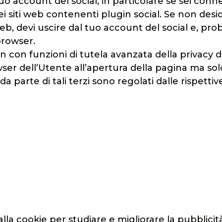
 tuo account del social, in particolare se sei con
iti web contenenti plugin social. Se non desideri
o web, devi uscire dal tuo account del social e, pr
browser.
in con funzioni di tutela avanzata della privacy 
er dell’Utente all’apertura della pagina ma solo 
da parte di tali terzi sono regolati dalle rispettiv
lla cookie per studiare e migliorare la pubblicità