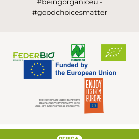
#beingorganiceu -
#goodchoicesmatter