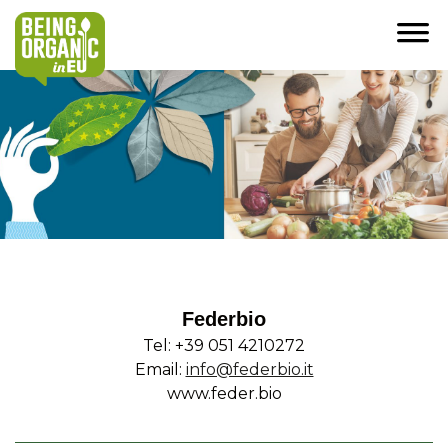
Federbio
Tel: +39 051 4210272
Email:
info@federbio.it
www.feder.bio