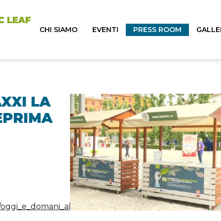
CHI SIAMO
EVENTI
PRESS ROOM
GALLE
XXI LA
EPRIMA
ws/oggi_e_domani_al_maxxi_la_festa_del_bio_e_anteprima