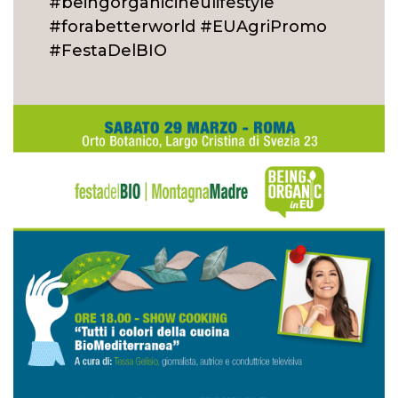
#beingorganicineulifestyle
#forabetterworld #EUAgriPromo
#FestaDelBIO