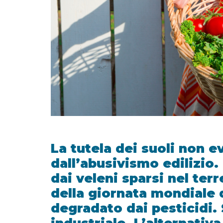
La tutela dei suoli non e
dall’abusivismo edilizio.
dai veleni sparsi nel terr
della giornata mondiale 
degradato dai pesticidi. 