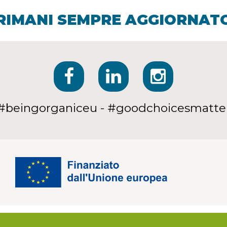
RIMANI SEMPRE AGGIORNAT
#beingorganiceu - #goodchoicesmatte