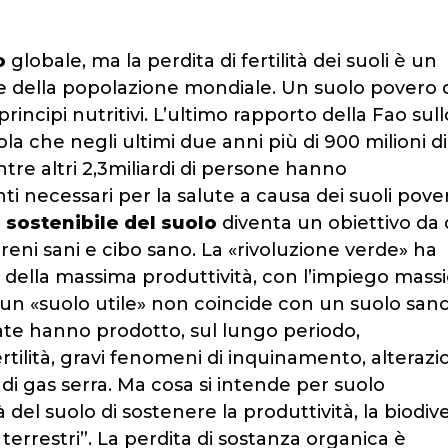
o
globale, ma la perdita di fertilità dei suoli è un
 della popolazione mondiale. Un suolo povero 
incipi nutritivi. L’ultimo rapporto della Fao sull
la che negli ultimi due anni più di 900 milioni di
re altri 2,3miliardi di persone hanno
i necessari per la salute a causa dei suoli pover
 sostenibile del suolo
diventa un obiettivo da 
eni sani e cibo sano. La «rivoluzione verde» ha
e della massima produttività, con l’impiego massi
 Ma un «suolo utile» non coincide con un suolo sano
ate hanno prodotto, sul lungo periodo,
ertilità, gravi fenomeni di inquinamento, alteraz
o di gas serra. Ma cosa si intende per suolo
à del suolo di sostenere la produttività, la biodive
 terrestri”. La perdita di sostanza organica è