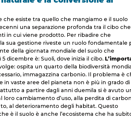
a naturale è la conversione al
 che esiste tra quello che mangiamo e il suolo
i decenni una separazione profonda tra il cibo che
nti in cui viene prodotto. Per ribadire che
e la sua gestione riveste un ruolo fondamentale 
nte della giornata mondiale del suolo che
5 dicembre è: Suoli, dove inizia il cibo.
L’import
volge: ospita un quarto della biodiversità mondia
ecessario, immagazzina carbonio. Il problema è 
 in vaste aree del pianeta non è più in grado di
ttutto a partire dagli anni duemila si è avuto u
l loro cambiamento d’uso, alla perdita di carbo
nto, al deterioramento degli habitat. Questo
che è il suolo è anche l’ecosistema che ha subit