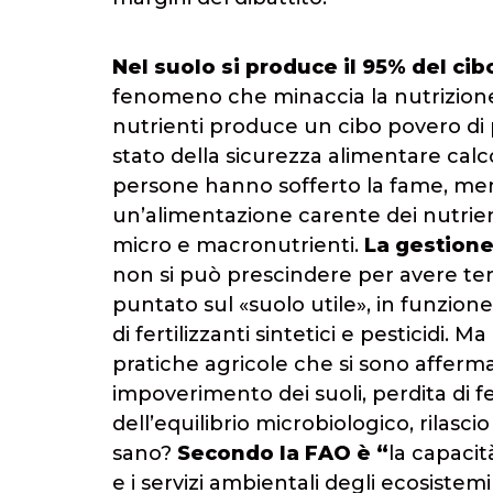
Nel suolo si produce il 95% del cib
fenomeno che minaccia la nutrizione
nutrienti produce un cibo povero di pr
stato della sicurezza alimentare calco
persone hanno sofferto la fame, ment
un’alimentazione carente dei nutrient
micro e macronutrienti.
La gestione
non si può prescindere per avere terr
puntato sul «suolo utile», in funzion
di fertilizzanti sintetici e pesticidi.
pratiche agricole che si sono afferm
impoverimento dei suoli, perdita di f
dell’equilibrio microbiologico, rilasci
sano?
Secondo la FAO è “
la capacit
e i servizi ambientali degli ecosistemi