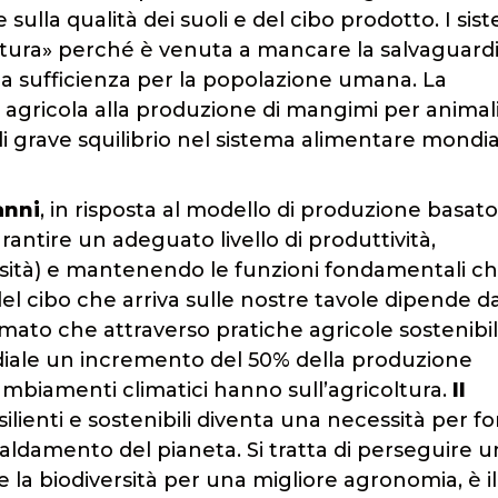
lla qualità dei suoli e del cibo prodotto. I sis
ottura» perché è venuta a mancare la salvaguardi
o a sufficienza per la popolazione umana. La
e agricola alla produzione di mangimi per animal
i grave squilibrio nel sistema alimentare mondia
anni
, in risposta al modello di produzione basato
arantire un adeguato livello di produttività,
versità) e mantenendo le funzioni fondamentali c
del cibo che arriva sulle nostre tavole dipende d
imato che attraverso pratiche agricole sostenibil
ndiale un incremento del 50% della produzione
cambiamenti climatici hanno sull’agricoltura.
Il
ilienti e sostenibili diventa una necessità per fo
scaldamento del pianeta. Si tratta di perseguire u
a biodiversità per una migliore agronomia, è il 