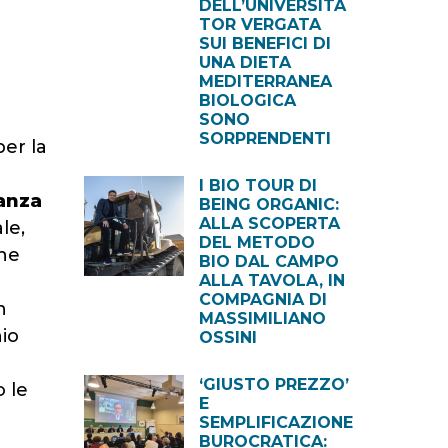
DELL’UNIVERSITÀ
TOR VERGATA
SUI BENEFICI DI
UNA DIETA
MEDITERRANEA
BIOLOGICA
SONO
SORPRENDENTI
per la
I BIO TOUR DI
anza
BEING ORGANIC:
ALLA SCOPERTA
le,
DEL METODO
che
BIO DAL CAMPO
ALLA TAVOLA, IN
COMPAGNIA DI
n
MASSIMILIANO
nio
OSSINI
‘GIUSTO PREZZO’
o le
E
SEMPLIFICAZIONE
BUROCRATICA: