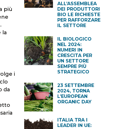
ALL’ASSEMBLEA
a più
DEI PRODUTTORI
BIO LE RICHIESTE
iene
PER RAFFORZARE
.
IL SETTORE
 la
IL BIOLOGICO
NEL 2024:
NUMERI IN
CRESCITA PER
UN SETTORE
SEMPRE PIÙ
STRATEGICO
olge i
clo
23 SETTEMBRE
o da
2024, TORNA
L’EUROPEAN
ORGANIC DAY
etto
saria
ITALIA TRA I
LEADER IN UE: