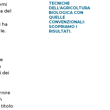
TECNICHE
temi
DELL’AGRICOLTURA
a del
BIOLOGICA CON
QUELLE
CONVENZIONALI:
i ha
SCOPRIAMO I
le.
RISULTATI.
he
a
i dei
rnire
n
titolo