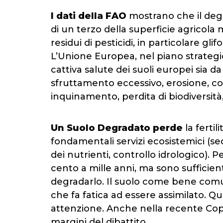
I dati della FAO
mostrano che il degra
di un terzo della superficie agricola 
residui di pesticidi, in particolare gli
L’Unione Europea, nel piano strategic
cattiva salute dei suoli europei sia da
sfruttamento eccessivo, erosione, co
inquinamento, perdita di biodiversità,
Un Suolo Degradato perde
la fertil
fondamentali servizi ecosistemici (se
dei nutrienti, controllo idrologico).
cento a mille anni, ma sono sufficien
degradarlo. Il suolo come bene comu
che fa fatica ad essere assimilato. Q
attenzione. Anche nella recente Cop 27
margini del dibattito.