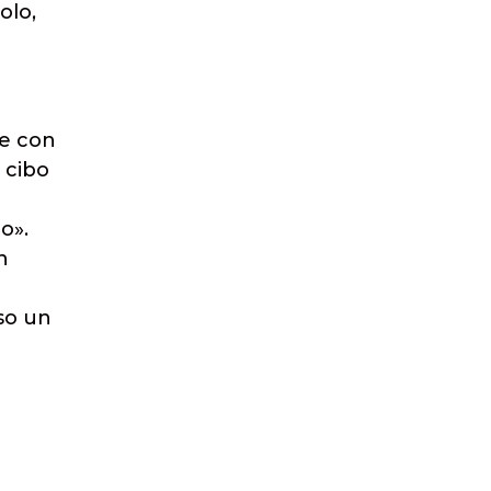
olo,
re con
 cibo
o».
n
so un